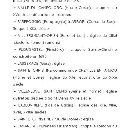
basse) vers 1317, reconstruite en 1851
➢ VALLE DI CAMPOLORO (Haute Corse) : chapelle du
XVe siècle décorée de fresques
➢ PAREPOGGIO (Parapoghju) à ARBORI (Corse du Sud) :
3e quart XIXe siècle
➢ VILLIERS-SAINT-ORIEN (Eure et Loir) : église du XIIIeI
siècle fortement remanié
➢ PLOUGASTEL (Finistère) : chapelle Sainte-Christine
construite en 1695
➢ LASSERADE (Gers) : église
➢ SAINTE CHRISTINE commune de CHEMILLE EN ANJOU
(Maine et Loire) : église du XIIe reconstruite au XIXe
siècle
➢ VILLENEUVE SAINT DENIS (Seine et Marne) : église
autrefois dédiée à Saint Denis XVIIIe siècle
➢ LABEUVRIERE (Pas de Calais) : église des XIIe, XIIIe,
XVIe, XVIIIe siècles
➢ SAINTE CHRISTINE (Puy de Dôme) : église
➢ LAMANERE (Pyrénées Orientales) : chapelle romane du