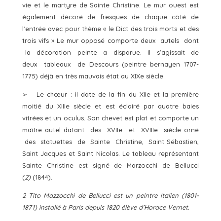
vie et le martyre de Sainte Christine. Le mur ouest est
également décoré de fresques de chaque côté de
l’entrée avec pour thème « le Dict des trois morts et des
trois vifs » Le mur opposé comporte deux autels dont
la décoration peinte a disparue. Il s’agissait de
deux tableaux de Descours (peintre bernayen 1707-
1775) déjà en très mauvais état au XIXe siècle.
➢ Le chœur : il date de la fin du XIIe et la première
moitié du XIIIe siècle et est éclairé par quatre baies
vitrées et un oculus. Son chevet est plat et comporte un
maître autel datant des XVIIe et XVIIIe siècle orné
des statuettes de Sainte Christine, Saint Sébastien,
Saint Jacques et Saint Nicolas. Le tableau représentant
Sainte Christine est signé de Marzocchi de Bellucci
(
2)
(1844).
2 Tito Mazzocchi de Bellucci est un peintre italien (1801-
1871) installé à Paris depuis 1820 élève d’Horace Vernet.