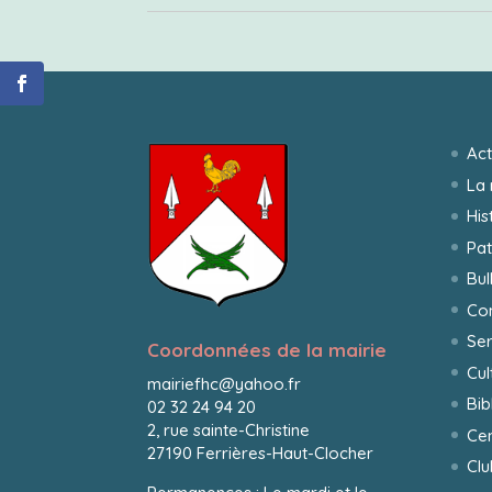
Act
La 
His
Pat
Bul
Co
Ser
Coordonnées de la mairie
Cul
mairiefhc@yahoo.fr
Bib
02 32 24 94 20
2, rue sainte-Christine
Cen
27190 Ferrières-Haut-Clocher
Clu