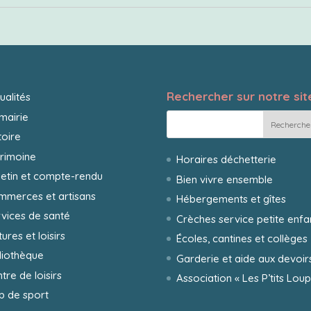
Rechercher sur notre site
ualités
mairie
toire
rimoine
Horaires déchetterie
letin et compte-rendu
Bien vivre ensemble
mmerces et artisans
Hébergements et gîtes
vices de santé
Crèches service petite enf
tures et loisirs
Écoles, cantines et collèges
liothèque
Garderie et aide aux devoir
tre de loisirs
Association « Les P’tits Loup
b de sport