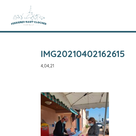
IMG20210402162615
4,04,21