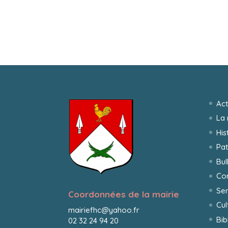
Act
La 
His
Pat
Bul
Co
Ser
Coordonnées de la mairie
Cul
mairiefhc@yahoo.fr
Bib
02 32 24 94 20