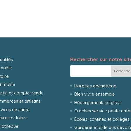
Rechercher sur notre site
ualités
mairie
toire
rimoine
Horaires déchetterie
letin et compte-rendu
Bien vivre ensemble
mmerces et artisans
Hébergements et gîtes
vices de santé
Crèches service petite enf
tures et loisirs
Écoles, cantines et collèges
liothèque
Garderie et aide aux devoir